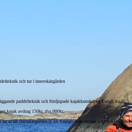
elteknik och tur i innerskärgården
läggande paddelteknik och fördjupade kajakkunskaper. Lunch ingår.
 egen kajak avdrag 150kr, dvs 900kr.
t tur ut till ytterskärgården (t. ex Vrångö runt, mellan Styrsö o Donsö