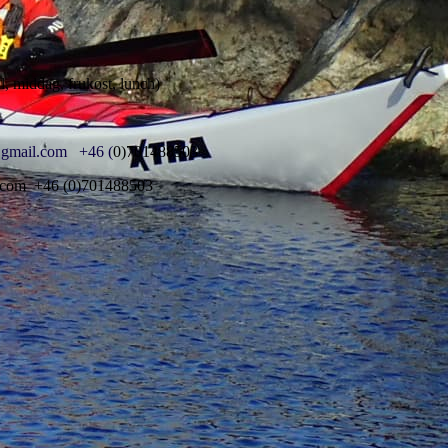
l, middag, frukost, lunch)
@gmail.com +46 (
0)701488503
.com +46 (0)701488503