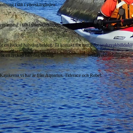
ttning i tält i ytterskärgården
ernattning i tält i ytterskärgården, mat och dryck ingår (lunch, mellanmå
för en lyckad halvdag/heldag. Ta kontakt för mer info:
seakayakbilldal
ttningar för en lyckad halvdag/heldag. seakayakbilldal@gmail
r. Kajakerna vi har är från Aquarius, Tiderace och Rebel.