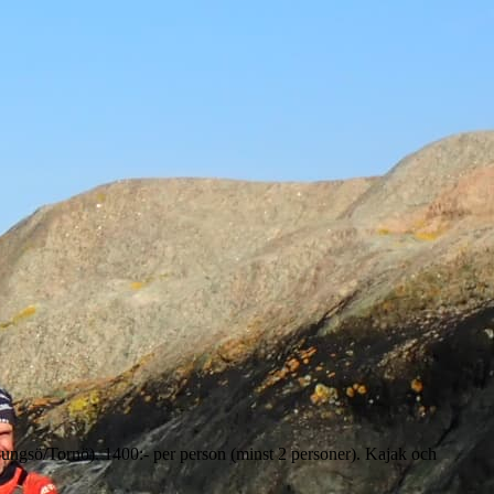
, Kungsö/Tornö). 1400:- per person (minst 2 personer). Kajak och