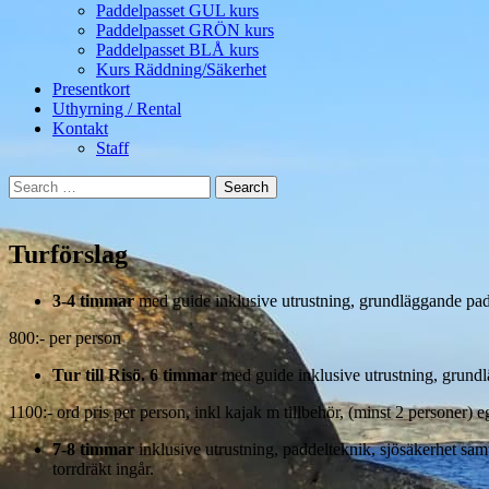
Paddelpasset GUL kurs
Paddelpasset GRÖN kurs
Paddelpasset BLÅ kurs
Kurs Räddning/Säkerhet
Presentkort
Uthyrning / Rental
Kontakt
Staff
Search
for:
Turförslag
3-4 timmar
med guide inklusive utrustning, grundläggande padd
800:- per person
Tur till Risö. 6 timmar
med guide inklusive utrustning, grund
1100:- ord pris per person, inkl kajak m tillbehör, (minst 2 personer)
7-8 timmar
inklusive utrustning, paddelteknik, sjösäkerhet sam
torrdräkt ingår.