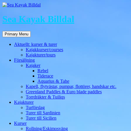
Sea Kayak Billdal
Search
Skip
Primary Menu
to
content
Aktuellt: kurser & turer
Kajakkurser/courses
Kajakturer/tours
Försäljning
Kajaker
Rebel
Tiderace
Aquarius & Tahe
Kapell, flytvästar, pumpar, flottörer, handskar etc.
Greenland Paddles & Euro blade paddles
Torrdräkter & Tuiliqs
Kajakturer
Turförslag
Turer till Sardinien
Turer till Sicilien
Kurser
Rollning/Eskimosväng