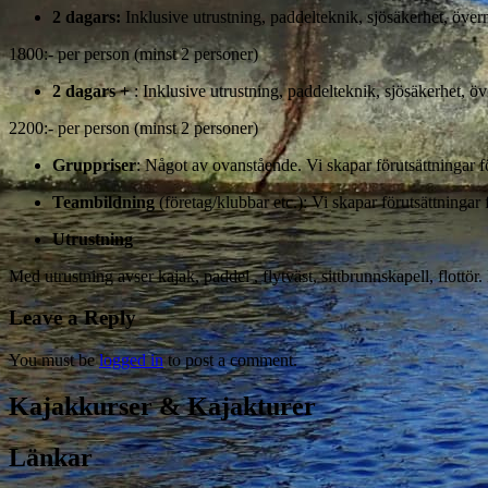
2 dagars:
Inklusive utrustning, paddelteknik, sjösäkerhet, överna
1800:- per person (minst 2 personer)
2 dagars +
: Inklusive utrustning, paddelteknik, sjösäkerhet, öv
2200:- per person (minst 2 personer)
Gruppriser
: Något av ovanstående. Vi skapar förutsättningar 
Teambildning
(företag/klubbar etc.): Vi skapar förutsä
Utrustning
Med utrustning avser kajak, paddel , flytväst, sittbrunnskapell, flottö
Leave a Reply
You must be
logged in
to post a comment.
Kajakkurser & Kajakturer
Länkar